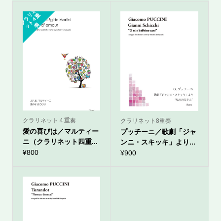
ク
ラ
ネ
ッ
ト
４
リ
重
奏
クラリネット４重奏
クラリネット8重奏
愛の喜びは／マルティー
プッチーニ／歌劇「ジャ
ニ（クラリネット四重...
ンニ・スキッキ」より...
¥
800
¥
900