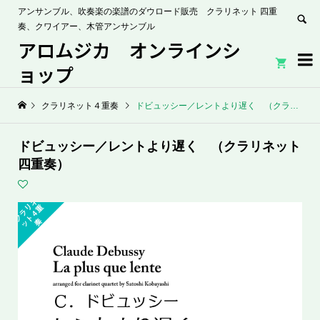
アンサンブル、吹奏楽の楽譜のダウロード販売 クラリネット 四重
奏、クワイアー、木管アンサンブル
アロムジカ オンラインシ


ョップ
クラリネット４重奏
ドビュッシー／レントより遅く （クラリネット四重奏）
ドビュッシー／レントより遅く （クラリネット
四重奏）
ク
ラ
ネ
ッ
ト
４
リ
重
奏