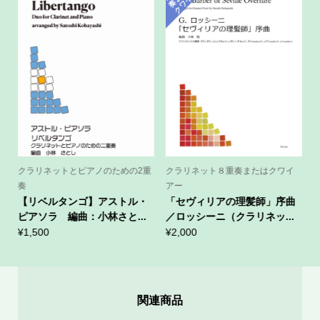
た
ア
ー
クラリネットとピアノのための2重
クラリネット８重奏またはクワイ
奏
アー
【リベルタンゴ】アストル・
「セヴィリアの理髪師」序曲
.
ピアソラ 編曲：小林さと...
／ロッシーニ（クラリネッ...
¥
¥
1,500
¥
2,000
関連商品