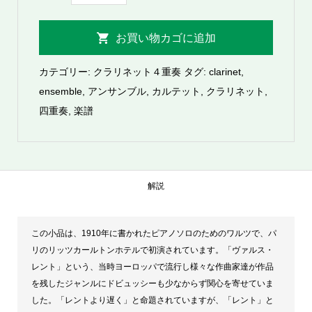
ビ
ュ
お買い物カゴに追加
ッ
シ
カテゴリー:
クラリネット４重奏
タグ:
clarinet
,
ー
ensemble
,
アンサンブル
,
カルテット
,
クラリネット
,
／
四重奏
,
楽譜
レ
ン
ト
よ
解説
り
遅
この小品は、1910年に書かれたピアノソロのためのワルツで、パ
く
リのリッツカールトンホテルで初演されています。「ヴァルス・
（ク
レント」という、当時ヨーロッパで流行し様々な作曲家達が作品
ラ
を残したジャンルにドビュッシーも少なからず関心を寄せていま
リ
した。「レントより遅く」と命題されていますが、「レント」と