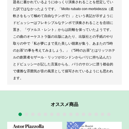
ネ
題名に書かれているようにゆっくり演奏されることを想定してい
ッ
た訳ではなかったようです。「Molto rubato con morbidezza（柔
軟さをもって極めて自由なテンポで）」という表記が示すように
ト
ドビュッシーはフレキシブルなテンポで演奏されることを念頭に
四
置き、「ヴァルス・レント」からは距離を保っていたようです。
重
この曲のオーケストラ版の出版にあたり、出版社との手紙のやり
奏）
取りの中で「私が夢にまで見た美しい聴衆が集う、あまたの“5時
個
のお茶”の事を考えてみましょう。」（“5時のお茶”とはリッツホテ
ルの創業者セザール・リッツがロンドンからパリに持ち込んだ）
とドビュッシーが記した言葉からも、パリのサロンに漂う都会的
で優雅な雰囲気が音の風景として描写されているようにも思われ
ます。
オススメ商品
1
2
3
4
5
6
7
8
9
10
11
12
13
14
15
ク
ラ
ネ
ッ
ト
奏
ま
ク
ワ
イ
リ
重
８
は