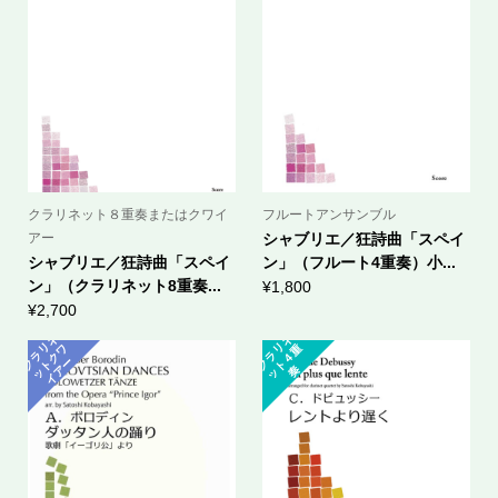
クラリネット８重奏またはクワイ
フルートアンサンブル
アー
シャブリエ／狂詩曲「スペイ
シャブリエ／狂詩曲「スペイ
ン」（フルート4重奏）小...
ン」（クラリネット8重奏...
¥
1,800
¥
2,700
ラ
ネ
ッ
ト
ク
イ
ア
ク
ラ
ネ
ッ
ト
４
リ
ワ
リ
重
ク
ー
奏