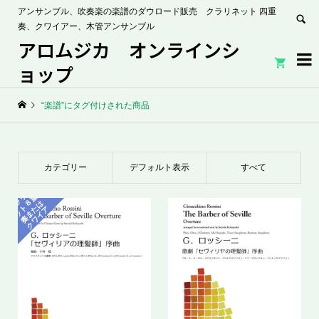
アンサンブル、吹奏楽の楽譜のダウロード販売 クラリネット 四重
奏、クワイアー、木管アンサンブル
アロムジカ オンラインシ


ョップ
“楽譜”にタグ付けされた商品
カテゴリー
デフォルト表示
すべて
ク
ラ
ネ
ッ
ト
奏
ま
ク
ワ
イ
リ
重
８
は
た
ア
ー