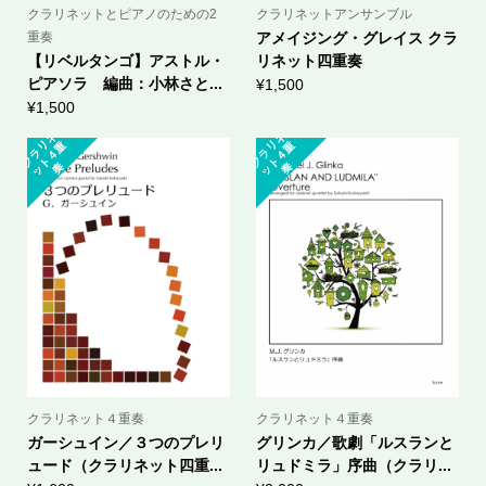
クラリネットとピアノのための2
クラリネットアンサンブル
重奏
アメイジング・グレイス クラ
【リベルタンゴ】アストル・
リネット四重奏
ピアソラ 編曲：小林さと...
¥
1,500
¥
1,500
ク
ラ
ネ
ッ
ト
４
ク
ラ
ネ
ッ
ト
４
リ
重
リ
重
奏
奏
クラリネット４重奏
クラリネット４重奏
ガーシュイン／３つのプレリ
グリンカ／歌劇「ルスランと
ュード（クラリネット四重...
リュドミラ」序曲（クラリ...