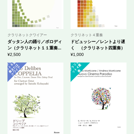
クラリネットクワイアー
クラリネット４重奏
ダッタン人の踊り／ボロディ
ドビュッシー／レントより遅
ン（クラリネット１１重奏...
く （クラリネット四重奏）
¥
2,500
¥
1,000
ク
ラ
ネ
ッ
ト
奏
ま
ク
ワ
イ
リ
重
ク
ラ
ネ
ッ
ト
４
８
は
リ
重
た
ア
奏
ー