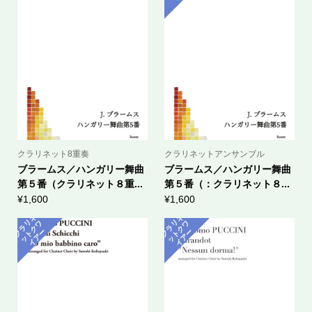
クラリネット8重奏
クラリネットアンサンブル
ブラームス／ハンガリー舞曲
ブラームス／ハンガリー舞曲
第５番（クラリネット８重...
第５番（：クラリネット８...
¥
1,600
¥
1,600
ラ
ネ
ッ
ト
ク
イ
ア
ラ
ネ
ッ
ト
ク
イ
ア
リ
ワ
リ
ワ
ク
ー
ク
ー