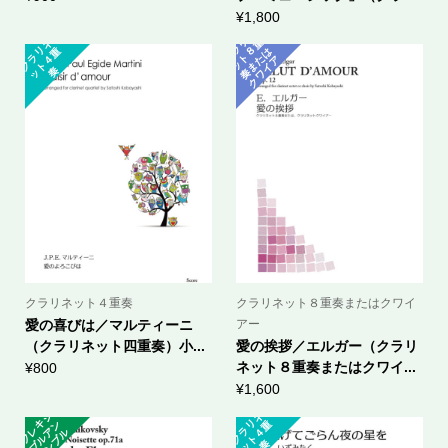
¥
1,800
ク
ラ
ネ
ッ
ト
奏
ま
ク
ワ
イ
ク
ラ
ネ
ッ
ト
４
リ
重
リ
重
８
は
た
ア
奏
ー
クラリネット４重奏
クラリネット８重奏またはクワイ
愛の喜びは／マルティーニ
アー
（クラリネット四重奏）小...
愛の挨拶／エルガー（クラリ
ネット８重奏またはクワイ...
¥
800
¥
1,600
フ
レ
シ
ブ
ル
サ
ン
ブ
ク
ラ
ネ
ッ
ト
４
キ
ン
リ
重
ア
ル
奏