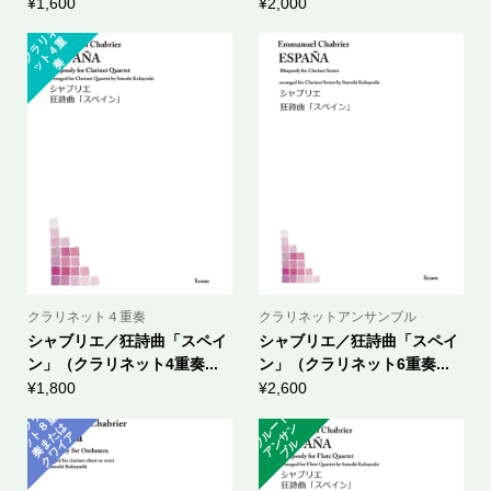
¥
1,600
¥
2,000
ク
ラ
ネ
ッ
ト
４
リ
重
奏
クラリネット４重奏
クラリネットアンサンブル
シャブリエ／狂詩曲「スペイ
シャブリエ／狂詩曲「スペイ
ン」（クラリネット4重奏...
ン」（クラリネット6重奏...
¥
1,800
¥
2,600
ク
ラ
ネ
ッ
ト
奏
ま
ク
ワ
イ
リ
重
フ
ル
ト
ア
サ
ブ
８
は
ー
ン
た
ア
ン
ル
ー