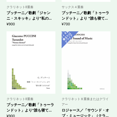
クラリネット8重奏
サックス４重奏
プッチーニ／歌劇「ジャン
プッチーニ／歌劇「トゥーラ
ニ・スキッキ」より“私の...
ンドット」より “誰も寝て...
¥
900
¥
700
ク
ラ
ネ
ッ
ト
奏
ま
ク
ワ
イ
リ
重
８
は
た
ア
ー
クラリネット8重奏
クラリネット８重奏またはクワイ
プッチーニ／歌劇「トゥーラ
アー
ンドット」より“誰も寝て...
ロジャース／「サウンド・オ
ブ・ミュージック」（クラ...
¥
900