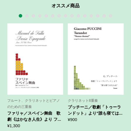
オススメ商品
1
2
3
4
5
6
7
8
9
10
11
12
13
14
15
フルート、クラリネットとピアノ
クラリネット8重奏
のための三重奏
プッチーニ／歌劇「トゥーラ
ファリャ／スペイン舞曲 歌
ンドット」より“誰も寝ては...
劇《はかなき人生》より フ...
¥
900
¥
¥
1,300