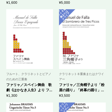
¥
1,600
¥
5,000
ク
ラ
ネ
ッ
ト
奏
ま
ク
ワ
イ
リ
重
８
は
た
ア
ー
フルート、クラリネットとピアノ
クラリネット８重奏またはクワイ
のための三重奏
アー
ファリャ／スペイン舞曲 歌
ファリャ／三角帽子より「粉
劇《はかなき人生》より フ...
屋の踊り」「終幕の踊り」...
¥
1,300
¥
3,500
ラ
ネ
ッ
ト
ク
イ
ア
リ
ワ
ク
ー