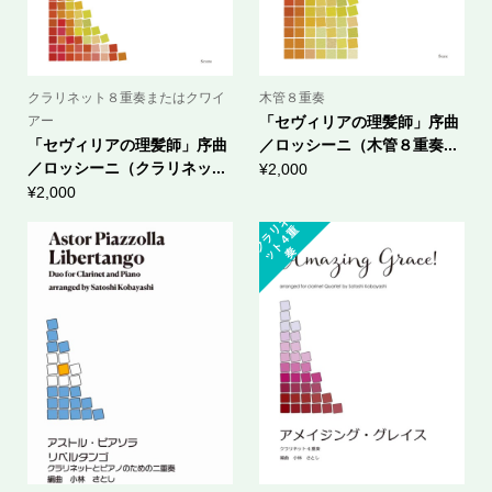
クラリネット８重奏またはクワイ
木管８重奏
アー
「セヴィリアの理髪師」序曲
「セヴィリアの理髪師」序曲
／ロッシーニ（木管８重奏...
／ロッシーニ（クラリネッ...
¥
2,000
¥
2,000
ク
ラ
ネ
ッ
ト
４
リ
重
奏