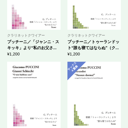
クラリネットクワイアー
クラリネットクワイアー
プッチーニ／「ジャンニ・ス
プッチーニ／トゥーランドッ
キッキ」より“私のお父さ...
ト“誰も寝てはならぬ”（ク...
¥
1,200
¥
1,200
サ
ッ
ク
ス
４
重
奏