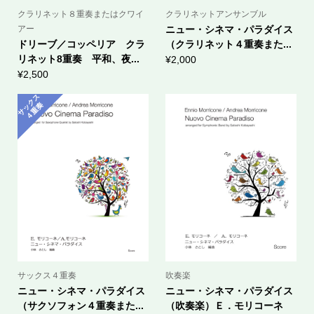
クラリネット８重奏またはクワイ
クラリネットアンサンブル
アー
ニュー・シネマ・パラダイス
ドリーブ／コッペリア クラ
（クラリネット４重奏また...
リネット8重奏 平和、夜...
¥
2,000
¥
2,500
サ
ッ
ク
ス
４
重
奏
サックス４重奏
吹奏楽
ニュー・シネマ・パラダイス
ニュー・シネマ・パラダイス
（サクソフォン４重奏また...
（吹奏楽）Ｅ．モリコーネ