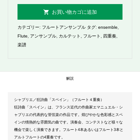
ブ
お買い物カゴに追加
リ
エ
カテゴリー:
フルートアンサンブル
タグ:
ensemble
,
／
Flute
,
アンサンブル
,
カルテット
,
フルート
,
四重奏
,
狂
楽譜
詩
曲
「ス
ペ
解説
イ
ン」
シャブリエ／狂詩曲「スペイン」（フルート４重奏）
（フ
狂詩曲「スペイン」は、フランス近代の作曲家エマニュエル・シ
ル
ャブリエの代表的な管弦楽の作品です。煌びやかな色彩感とスペ
ー
インの情熱的な雰囲気の曲です。演奏会、コンテストなど様々な
ト
機会で楽しく演奏できます。フルート4本あるいはフルート3本と
4
アルトフルートの4重奏です。