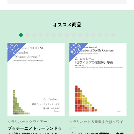
重
奏）
小
オススメ商品
林
1
2
3
4
5
6
7
8
9
10
11
12
13
14
15
聡
ク
ラ
ネ
ッ
ト
奏
ま
ク
ワ
イ
ラ
ネ
ッ
ト
ク
イ
ア
リ
重
リ
ワ
８
は
編
た
ア
ク
ー
ー
曲
個
クラリネットクワイアー
クラリネット８重奏またはクワイ
プッチーニ／トゥーランドッ
アー