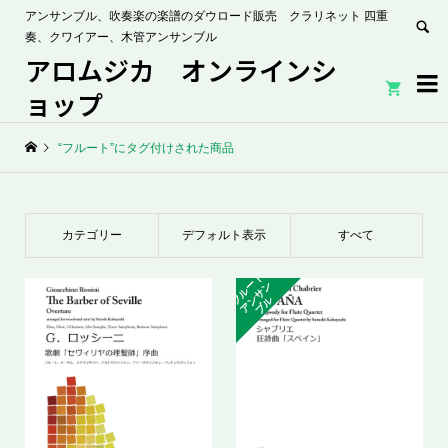
アンサンブル、吹奏楽の楽譜のダウロード販売 クラリネット 四重
奏、クワイアー、木管アンサンブル
アロムジカ オンラインシ


ョップ
“フルート”にタグ付けされた商品
カテゴリー
デフォルト表示
すべて
フ
ル
ト
ア
サ
ブ
ー
ン
ン
ル