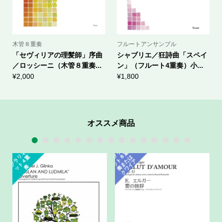
木管８重奏
フルートアンサンブル
「セヴィリアの理髪師」序曲
シャブリエ／狂詩曲「スペイ
／ロッシーニ（木管８重奏...
ン」（フルート4重奏）小...
¥
2,000
¥
1,800
オススメ商品
1
2
3
4
5
6
7
8
9
10
11
12
13
14
15
ク
ラ
ネ
ッ
ト
奏
ま
ク
ワ
イ
ク
ラ
ネ
ッ
ト
４
リ
重
リ
重
８
は
た
ア
奏
ー