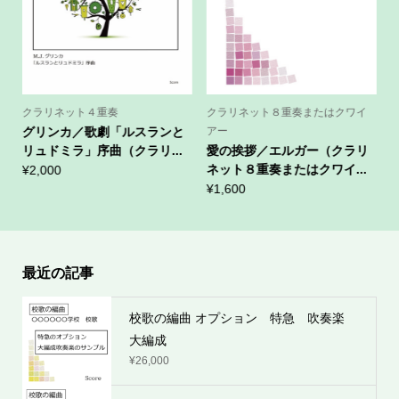
クラリネット４重奏
クラリネット８重奏またはクワイ
グリンカ／歌劇「ルスランと
アー
リュドミラ」序曲（クラリ...
愛の挨拶／エルガー（クラリ
.
ネット８重奏またはクワイ...
¥
2,000
¥
1,600
¥
最近の記事
校歌の編曲 オプション 特急 吹奏楽
大編成
¥
26,000