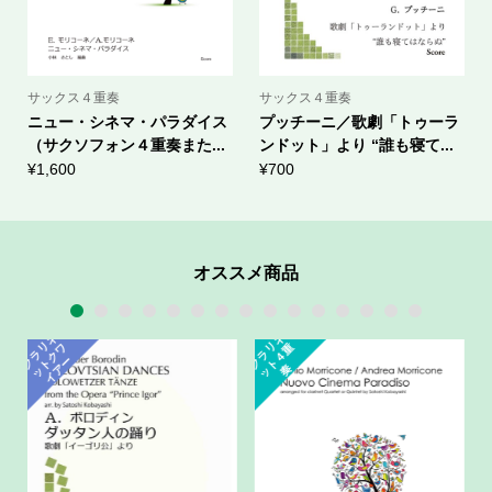
サックス４重奏
サックス４重奏
ニュー・シネマ・パラダイス
プッチーニ／歌劇「トゥーラ
（サクソフォン４重奏また...
ンドット」より “誰も寝て...
¥
1,600
¥
700
オススメ商品
1
2
3
4
5
6
7
8
9
10
11
12
13
14
15
ラ
ネ
ッ
ト
ク
イ
ア
ク
ラ
ネ
ッ
ト
４
リ
ワ
リ
重
ク
ー
奏