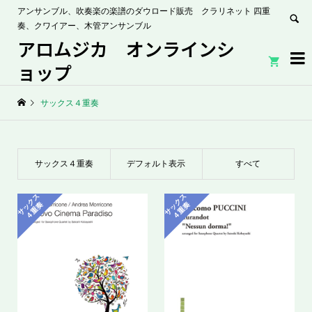
アンサンブル、吹奏楽の楽譜のダウロード販売 クラリネット 四重
奏、クワイアー、木管アンサンブル
アロムジカ オンラインシ


ョップ
サックス４重奏
サックス４重奏
デフォルト表示
すべて
サ
ッ
ク
ス
４
重
サ
ッ
ク
ス
４
重
奏
奏