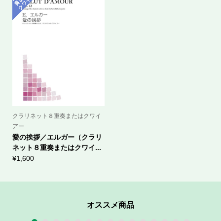
た
ア
ー
クラリネット８重奏またはクワイ
アー
愛の挨拶／エルガー（クラリ
ネット８重奏またはクワイ...
¥
1,600
オススメ商品