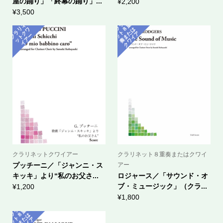
屋の踊り」「終幕の踊り」...
¥
2,200
¥
3,500
ク
ラ
ネ
ッ
ト
奏
ま
ク
ワ
イ
ラ
ネ
ッ
ト
ク
イ
ア
リ
重
リ
ワ
８
は
た
ア
ク
ー
ー
クラリネットクワイアー
クラリネット８重奏またはクワイ
プッチーニ／「ジャンニ・ス
アー
キッキ」より“私のお父さ...
ロジャース／「サウンド・オ
ブ・ミュージック」（クラ...
¥
1,200
¥
1,800
ク
ラ
ネ
ッ
ト
奏
ま
ク
ワ
イ
リ
重
８
は