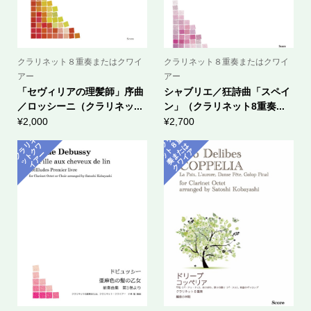
クラリネット８重奏またはクワイ
クラリネット８重奏またはクワイ
アー
アー
「セヴィリアの理髪師」序曲
シャブリエ／狂詩曲「スペイ
／ロッシーニ（クラリネッ...
ン」（クラリネット8重奏...
¥
2,000
¥
2,700
ク
ラ
ネ
ッ
ト
奏
ま
ク
ワ
イ
ラ
ネ
ッ
ト
ク
イ
ア
リ
重
リ
ワ
８
は
た
ア
ク
ー
ー