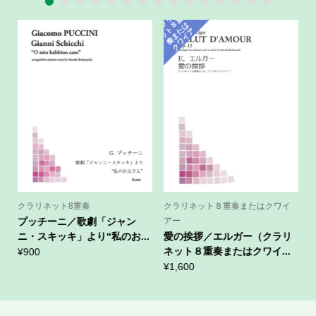
1
2
3
4
5
6
7
8
9
10
11
12
13
14
15
ク
ラ
ネ
ッ
ト
奏
ま
ク
ワ
イ
リ
重
８
は
た
ア
ー
クラリネット8重奏
クラリネット８重奏またはクワイ
プッチーニ／歌劇「ジャン
アー
ニ・スキッキ」より“私のお...
愛の挨拶／エルガー（クラリ
ネット８重奏またはクワイ...
¥
900
¥
1,600
¥