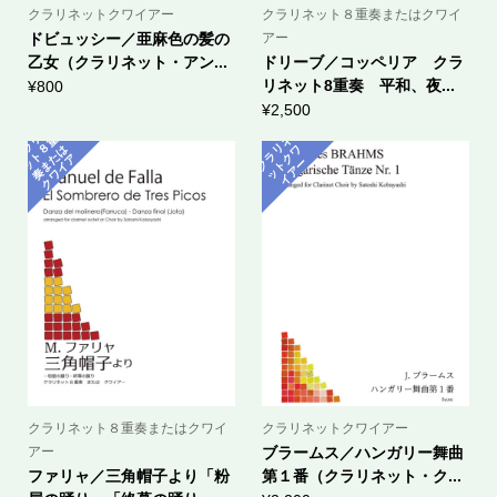
クラリネットクワイアー
クラリネット８重奏またはクワイ
ドビュッシー／亜麻色の髪の
アー
乙女（クラリネット・アン...
ドリーブ／コッペリア クラ
リネット8重奏 平和、夜...
¥
800
¥
2,500
ク
ラ
ネ
ッ
ト
奏
ま
ク
ワ
イ
リ
重
ラ
ネ
ッ
ト
ク
イ
ア
８
は
リ
ワ
た
ア
ク
ー
ー
クラリネット８重奏またはクワイ
クラリネットクワイアー
アー
ブラームス／ハンガリー舞曲
ファリャ／三角帽子より「粉
第１番（クラリネット・ク...