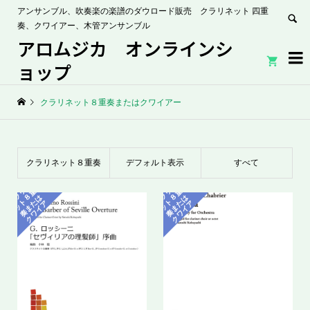
アンサンブル、吹奏楽の楽譜のダウロード販売 クラリネット 四重
奏、クワイアー、木管アンサンブル
アロムジカ オンラインシ


ョップ
クラリネット８重奏またはクワイアー
クラリネット８重奏
デフォルト表示
すべて
ク
ラ
ネ
ッ
ト
奏
ま
ク
ワ
イ
ク
ラ
ネ
ッ
ト
奏
ま
ク
ワ
イ
リ
重
リ
重
またはクワイアー
８
は
８
は
た
ア
た
ア
ー
ー